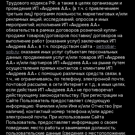
Трудового кодекса РФ, а также в целях организации и
проведения ИП «Андреев А.А.», (в т.ч. с привлечением
третьих лиц) программ лояльности, маркетинговых и/или
рекламных акций, исследований, опросов и иных
мероприятий; исполнения ИП «Андреев А.А.»
обязательств в рамках договоров розничной купли-
продажи товаров/договоров поставки/ договоров на
выполнение работ (оказания услуг) заключаемых ИП
«Андреев А.А.», в т.ч. посредством сайта -
petrobar-
spb.ru
; оказания иных услуг субъектам персональных
данных; продвижения услуг и/или товаров ИП «Андреев
А.А.» и/или партнеров ИП «Андреев А.А.» на рынке путем
осуществления прямых контактов с клиентами ИП
«Андреев А.А.» с помощью различных средств связи, в
т.ч., не ограничиваясь, по телефону, электронной почте,
почтовой рассылке, в сети Интернет и т.д.; в иных целях,
если действия ИП «Андреев А.А.» не противоречат
действующему законодательству. При регистрации на
Сайте Пользователь предоставляет следующую
информацию: Фамилия и/или Имя и/или Отчество (при
наличии), контактный номер телефона и/или адрес
электронной почты. При использовании Сайта
Пользователь, предоставляет информацию о своем
поведении, место работы и занимаемая должность;
пользовательские данные (сведения о местоположении;